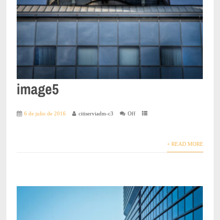
image5
6 de julio de 2016
citiserviadm-c3
Off
+ READ MORE