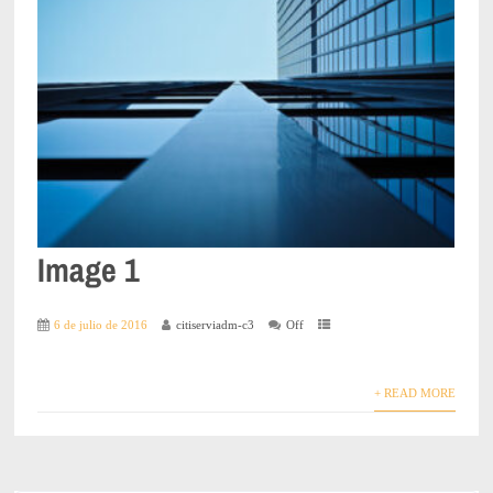
Image 1
6 de julio de 2016
citiserviadm-c3
Off
+ READ MORE