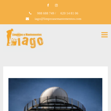
988 688 749
/
620 14 81 06
iago@limpezasemantementos.com