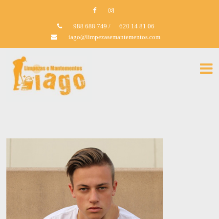
988 688 749
/
620 14 81 06
iago@limpezasemantementos.com