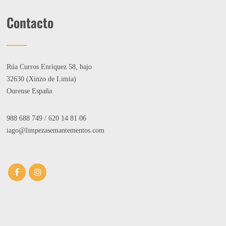
Contacto
Rúa Curros Enríquez 58, bajo
32630 (Xinzo de Limia)
Ourense España
988 688 749
/
620 14 81 06
iago@limpezasemantementos.com