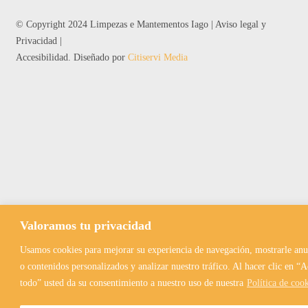
© Copyright 2024 Limpezas e Mantementos Iago |
Aviso legal y
Privacidad
|
Accesibilidad
. Diseñado por
Citiservi Media
Valoramos tu privacidad
Usamos cookies para mejorar su experiencia de navegación, mostrarle anu
o contenidos personalizados y analizar nuestro tráfico. Al hacer clic en “A
todo” usted da su consentimiento a nuestro uso de nuestra
Política de coo