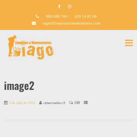
988 688 749
/
620 14 81 06
iago@limpezasemantementos.com
image2
Off
6 de julio de 2016
citiserviadm-c3